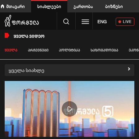
მთავარი
სიახლეები
გართობა
ბიზნესი
Toggle navigation
ENG
LIVE
ᲧᲕᲔᲚᲐ ᲕᲘᲓᲔᲝ
ᲧᲕᲔᲚᲐ
ᲐᲠᲩᲔᲕᲜᲔᲑᲘ
ᲞᲝᲚᲘᲢᲘᲙᲐ
ᲡᲐᲖᲝᲒᲐᲓᲝᲔᲑᲐ
ᲔᲙᲝᲜ
ყველა სიახლე