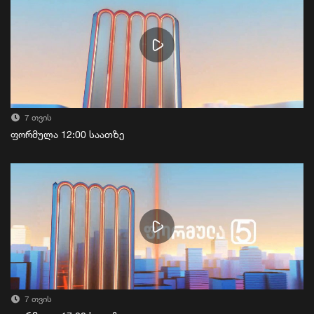
7 თვის
ფორმულა 12:00 საათზე
7 თვის