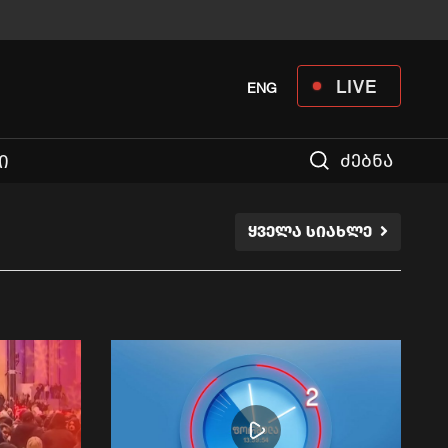
LIVE
ENG
ძებნა
Ი
ᲧᲕᲔᲚᲐ ᲡᲘᲐᲮᲚᲔ