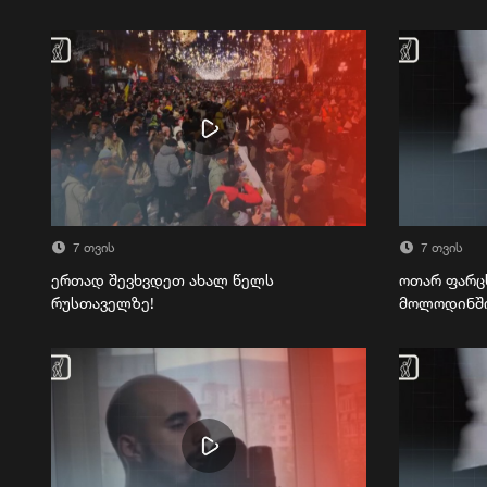
7 თვის
7 თვის
ერთად შევხვდეთ ახალ წელს
ოთარ ფარც
რუსთაველზე!
მოლოდინშ