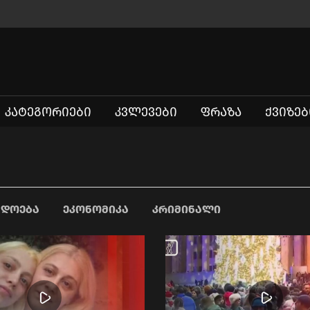
ᲙᲐᲢᲔᲒᲝᲠᲘᲔᲑᲘ
ᲙᲕᲚᲔᲕᲔᲑᲘ
ᲤᲠᲐᲖᲐ
ᲥᲕᲘᲖᲔᲑ
ᲐᲓᲝᲔᲑᲐ
ᲔᲙᲝᲜᲝᲛᲘᲙᲐ
ᲙᲠᲘᲛᲘᲜᲐᲚᲘ