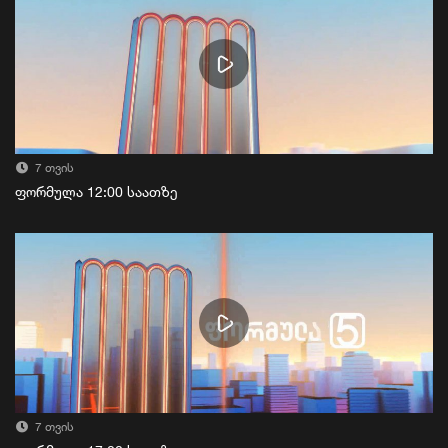
7 თვის
ფორმულა 12:00 საათზე
7 თვის