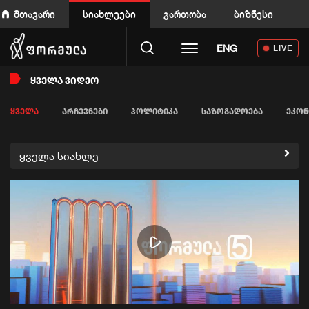
მთავარი
სიახლეები
გართობა
ბიზნესი
Toggle navigation
ENG
LIVE
ᲧᲕᲔᲚᲐ ᲕᲘᲓᲔᲝ
ᲧᲕᲔᲚᲐ
ᲐᲠᲩᲔᲕᲜᲔᲑᲘ
ᲞᲝᲚᲘᲢᲘᲙᲐ
ᲡᲐᲖᲝᲒᲐᲓᲝᲔᲑᲐ
ᲔᲙᲝᲜ
ყველა სიახლე