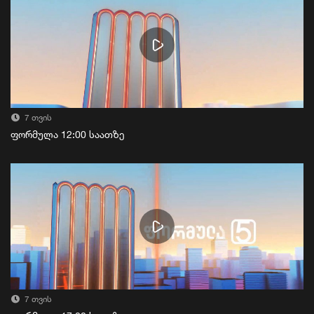
7 თვის
ფორმულა 12:00 საათზე
7 თვის