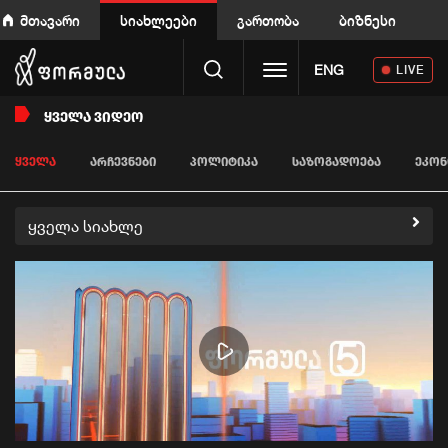
მთავარი
სიახლეები
გართობა
ბიზნესი
Toggle navigation
ENG
LIVE
ᲧᲕᲔᲚᲐ ᲕᲘᲓᲔᲝ
ᲧᲕᲔᲚᲐ
ᲐᲠᲩᲔᲕᲜᲔᲑᲘ
ᲞᲝᲚᲘᲢᲘᲙᲐ
ᲡᲐᲖᲝᲒᲐᲓᲝᲔᲑᲐ
ᲔᲙᲝᲜ
ყველა სიახლე