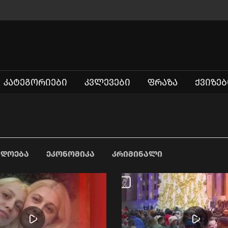
ᲙᲐᲢᲔᲒᲝᲠᲘᲔᲑᲘ
ᲙᲕᲚᲔᲕᲔᲑᲘ
ᲤᲠᲐᲖᲐ
ᲥᲕᲘᲖᲔᲑ
ᲐᲓᲝᲔᲑᲐ
ᲔᲙᲝᲜᲝᲛᲘᲙᲐ
ᲙᲠᲘᲛᲘᲜᲐᲚᲘ