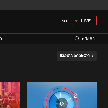
LIVE
ENG
ძებნა
Ი
ᲧᲕᲔᲚᲐ ᲡᲘᲐᲮᲚᲔ