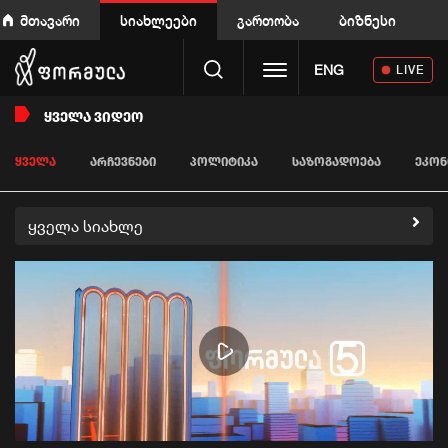
მთავარი
სიახლეები
გართობა
ბიზნესი
Toggle navigation
ENG
LIVE
ᲧᲕᲔᲚᲐ ᲕᲘᲓᲔᲝ
ᲧᲕᲔᲚᲐ
ᲐᲠᲩᲔᲕᲜᲔᲑᲘ
ᲞᲝᲚᲘᲢᲘᲙᲐ
ᲡᲐᲖᲝᲒᲐᲓᲝᲔᲑᲐ
ᲔᲙᲝᲜ
ყველა სიახლე