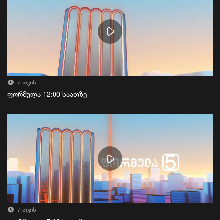
7 თვის
ფორმულა 12:00 საათზე
7 თვის