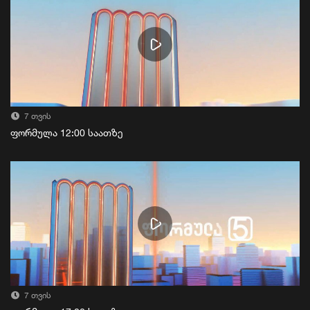
7 თვის
ფორმულა 12:00 საათზე
7 თვის