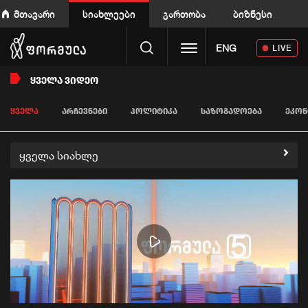
მთავარი
სიახლეები
გართობა
ბიზნესი
Toggle navigation
ENG
LIVE
ᲧᲕᲔᲚᲐ ᲕᲘᲓᲔᲝ
ᲧᲕᲔᲚᲐ
ᲐᲠᲩᲔᲕᲜᲔᲑᲘ
ᲞᲝᲚᲘᲢᲘᲙᲐ
ᲡᲐᲖᲝᲒᲐᲓᲝᲔᲑᲐ
ᲔᲙᲝᲜ
ყველა სიახლე