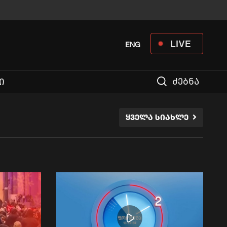
LIVE
ENG
ძებნა
Ი
ᲧᲕᲔᲚᲐ ᲡᲘᲐᲮᲚᲔ