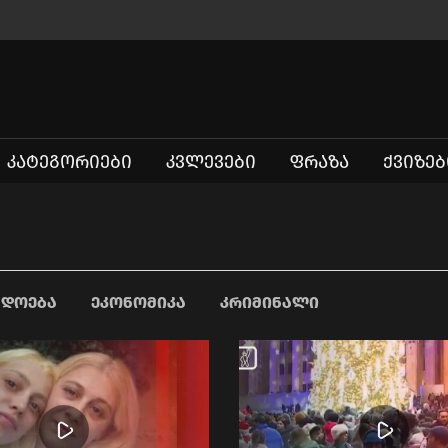
ᲙᲐᲢᲔᲒᲝᲠᲘᲔᲑᲘ
ᲙᲕᲚᲔᲕᲔᲑᲘ
ᲤᲠᲐᲖᲐ
ᲥᲕᲘᲖᲔᲑ
ᲐᲓᲝᲔᲑᲐ
ᲔᲙᲝᲜᲝᲛᲘᲙᲐ
ᲙᲠᲘᲛᲘᲜᲐᲚᲘ