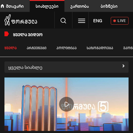
მთავარი
სიახლეები
გართობა
ბიზნესი
Toggle navigation
ENG
LIVE
ᲧᲕᲔᲚᲐ ᲕᲘᲓᲔᲝ
ᲧᲕᲔᲚᲐ
ᲐᲠᲩᲔᲕᲜᲔᲑᲘ
ᲞᲝᲚᲘᲢᲘᲙᲐ
ᲡᲐᲖᲝᲒᲐᲓᲝᲔᲑᲐ
ᲔᲙᲝᲜ
ყველა სიახლე