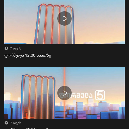
7 თვის
ფორმულა 12:00 საათზე
7 თვის