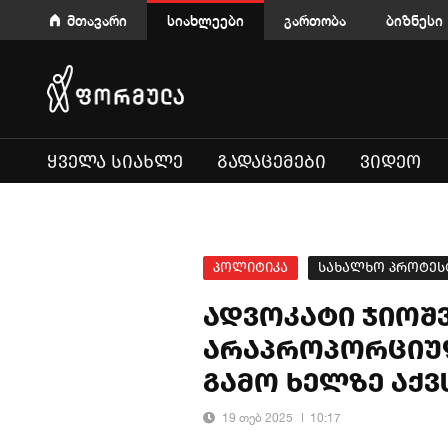
მთავარი
სიახლეები
გართობა
ბიზნესი
ᲧᲕᲔᲚᲐ ᲡᲘᲐᲮᲚᲔ
ᲒᲐᲓᲐᲪᲔᲛᲔᲑᲘ
ᲕᲘᲓᲔᲝ
პოლიტიკა
სახალხო პროტეს
ადვოკატი ჯიოშ
არაპროპორციულ
გამო ხელზე აქვ
19 თებ 2025
10:17