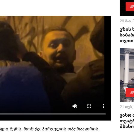
პ
29 მაი,
გზის
საბაბ
თვით 
პ
21 თებ,
ვასო 
თეატ
მსახი
ილი წერს, რომ ტვ პირველის ოპერატორის,