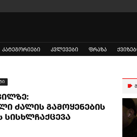
ᲙᲐᲢᲔᲒᲝᲠᲘᲔᲑᲘ
ᲙᲕᲚᲔᲕᲔᲑᲘ
ᲤᲠᲐᲖᲐ
ᲥᲕᲘᲖᲔᲑ
ტი
ვილზე:
ი ძალის გამოყენების
ს სისხლჩაქცევა