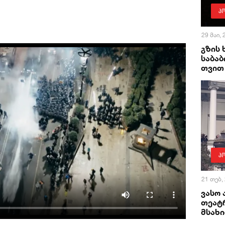
პ
29 მაი,
გზის
საბაბ
თვით 
პ
21 თებ,
ვასო 
თეატ
მსახი