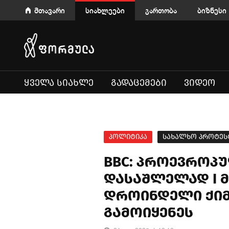
მთავარი
სიახლეები
გართობა
ბიზნესი
ᲧᲕᲔᲚᲐ ᲡᲘᲐᲮᲚᲔ
ᲒᲐᲓᲐᲪᲔᲛᲔᲑᲘ
ᲕᲘᲓᲔᲝ
პოლიტიკა
სახალხო პროტეს
BBC: პროევროპუ
დასაშლელად I 
დროინდელი ქიმ
გამოიყენეს