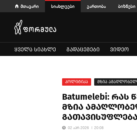
მთავარი
სიახლეები
გართობა
ბიზნესი
ᲧᲕᲔᲚᲐ ᲡᲘᲐᲮᲚᲔ
ᲒᲐᲓᲐᲪᲔᲛᲔᲑᲘ
ᲕᲘᲓᲔᲝ
პოლიტიკა
მზია ამაღლობელ
Batumelebi: რას 
მზია ამაღლობე
გათავისუფლება
02 აპრ 2026
20:08