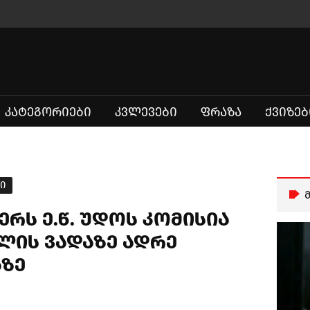
ᲙᲐᲢᲔᲒᲝᲠᲘᲔᲑᲘ
ᲙᲕᲚᲔᲕᲔᲑᲘ
ᲤᲠᲐᲖᲐ
ᲥᲕᲘᲖᲔᲑ
ი
წერს ე.წ. უდოს კომისია
ლის ვადაზე ადრე
ზე