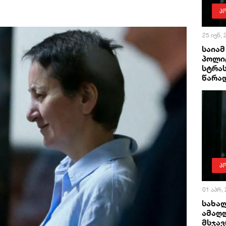
პ
25 ივნ,
საია
პოლი
სტრას
წარა
პ
01 აპრ,
სახა
ამაღ
მსჯავ