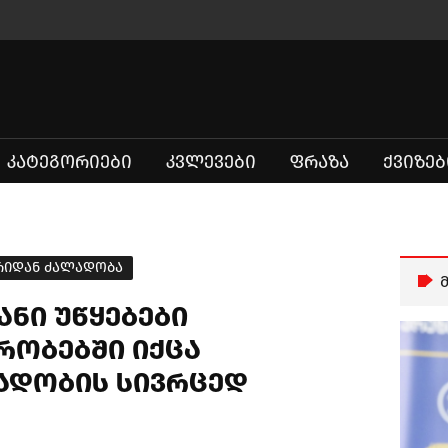
ᲙᲐᲢᲔᲒᲝᲠᲘᲔᲑᲘ
ᲙᲕᲚᲔᲕᲔᲑᲘ
ᲤᲠᲐᲖᲐ
ᲥᲕᲘᲖᲔᲑ
რიდან ძალადობა
ანი უწყებები
რობებში იქცა
ლადობის სივრცედ