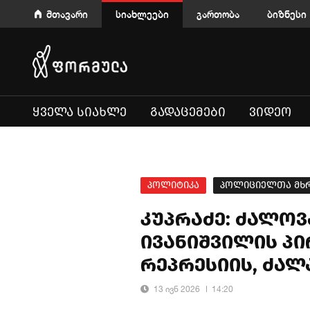
მთავარი
სიახლეები
გართობა
ბიზნესი
ᲧᲕᲔᲚᲐ ᲡᲘᲐᲮᲚᲔ
ᲒᲐᲓᲐᲪᲔᲛᲔᲑᲘ
ᲕᲘᲓᲔᲝ
პოლიტიკა
პოლიციელთა მხ
კუპრაძე: ძალოვ
ივანიშვილის პი
რეპრესიის, ძა
13 ივნ 2026
14:20