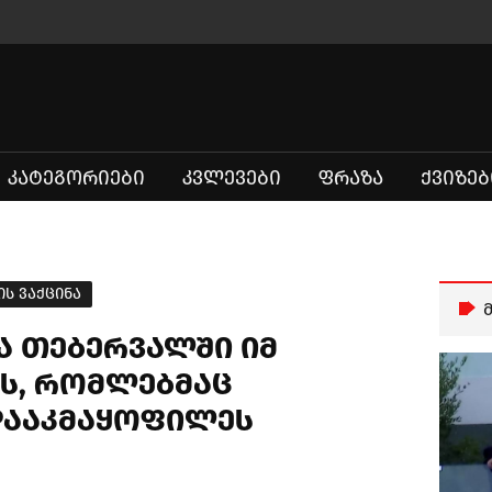
ᲙᲐᲢᲔᲒᲝᲠᲘᲔᲑᲘ
ᲙᲕᲚᲔᲕᲔᲑᲘ
ᲤᲠᲐᲖᲐ
ᲥᲕᲘᲖᲔᲑ
ს ვაქცინა
ნა თებერვალში იმ
ეს, რომლებმაც
დააკმაყოფილეს