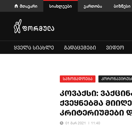
მთავარი
სიახლეები
გართობა
ბიზნესი
ᲧᲕᲔᲚᲐ ᲡᲘᲐᲮᲚᲔ
ᲒᲐᲓᲐᲪᲔᲛᲔᲑᲘ
ᲕᲘᲓᲔᲝ
საზოგადოება
კორონავირუსი
კოვაქსი: ვაქცი
ქვეყნებმა მიიღ
კრიტერიუმები 
01 მარ 2021
11:40