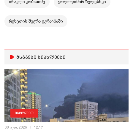
ირაკლი კობახიძე
ვოლოდიმირ ზელენსკი
რუსეთის შეჭრა უკრაინაში
მსგავსი სიახლეები
მსოფლიო
30 ივლ, 2026
12:17