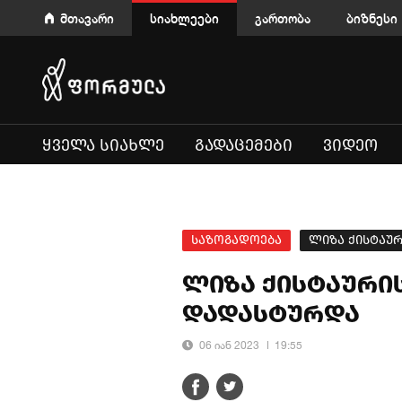
მთავარი
სიახლეები
გართობა
ბიზნესი
ᲧᲕᲔᲚᲐ ᲡᲘᲐᲮᲚᲔ
ᲒᲐᲓᲐᲪᲔᲛᲔᲑᲘ
ᲕᲘᲓᲔᲝ
საზოგადოება
ლიზა ქისტაუ
ლიზა ქისტაური
დადასტურდა
06 იან 2023
19:55