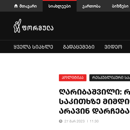
მთავარი
სიახლეები
გართობა
ბიზნესი
ᲧᲕᲔᲚᲐ ᲡᲘᲐᲮᲚᲔ
ᲒᲐᲓᲐᲪᲔᲛᲔᲑᲘ
ᲕᲘᲓᲔᲝ
პოლიტიკა
რესპუბლიკური ს
ღარიბაშვილი: 
საკითხზე მიმდი
არავინ დარჩებ
27 მარ 2023
11:30