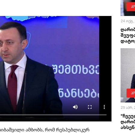
პ
24 ოქტ,
ღარი
შეუფა
დატო
პ
25 აპრ,
"ჩვეუ
ღარიბ
ახსენ
იბაშვილი ამბობს, რომ რესპუბლიკურ