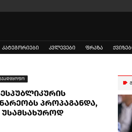
ᲙᲐᲢᲔᲒᲝᲠᲘᲔᲑᲘ
ᲙᲕᲚᲔᲕᲔᲑᲘ
ᲤᲠᲐᲖᲐ
ᲥᲕᲘᲖᲔᲑ
აავადმყოფო
რესპუბლიკურის
ნარეობს პროპაგანდა,
ა უსამსახუროდ