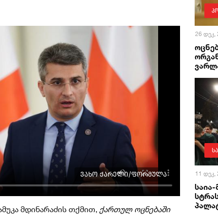
პ
26 დეკ,
ოცნე
ორგა
ვარლ
ს
ვახო ქარელი/ფორმულა
11 დეკ,
საია-
სტრა
პალა
მუკა მდინარაძის თქმით,
ქართულ ოცნებაში