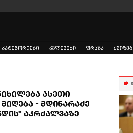
ᲙᲐᲢᲔᲒᲝᲠᲘᲔᲑᲘ
ᲙᲕᲚᲔᲕᲔᲑᲘ
ᲤᲠᲐᲖᲐ
ᲥᲕᲘᲖᲔᲑ
ნიხილება ასეთი
მიღება - მდინარაძე
ნდის" აკრძალვაზე