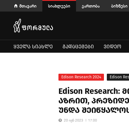
მთავარი
სიახლეები
გართობა
ბიზნესი
ᲧᲕᲔᲚᲐ ᲡᲘᲐᲮᲚᲔ
ᲒᲐᲓᲐᲪᲔᲛᲔᲑᲘ
ᲕᲘᲓᲔᲝ
Edison Research 2024
Edison Re
Edison Research
აზრით, პრეზიდე
უნდა შეიწყალო
20 ივნ 2023
17:00