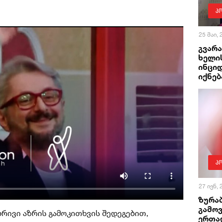
პ
25 მაი,
გვარ
ხელი
ინციდ
იქნებ
პ
27 ივნ,
ზურაბ
გამო
ებრივი აზრის გამოკითხვის შედეგებით,
ერთა