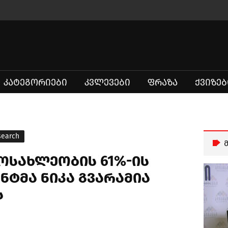
ᲙᲐᲢᲔᲒᲝᲠᲘᲔᲑᲘ
ᲙᲕᲚᲔᲕᲔᲑᲘ
ᲤᲠᲐᲖᲐ
ᲥᲕᲘᲖᲔᲑ
search
: მოსახლეობის 61%-ის
ნტმა ნიკა გვარამია
ს