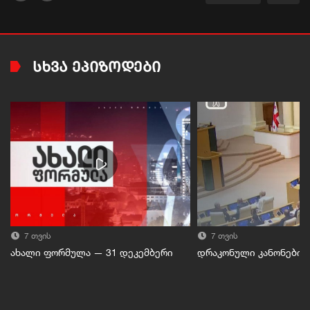
ᲡᲮᲕᲐ ᲔᲞᲘᲖᲝᲓᲔᲑᲘ
7 თვის
7 თვის
ახალი ფორმულა — 31 დეკემბერი
დრაკონული კანონებით