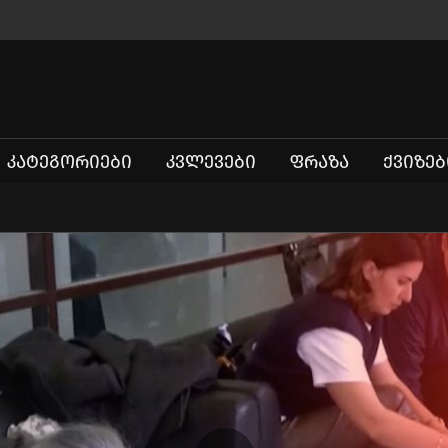
ᲙᲐᲢᲔᲒᲝᲠᲘᲔᲑᲘ
ᲙᲕᲚᲔᲕᲔᲑᲘ
ᲤᲠᲐᲖᲐ
ᲥᲕᲘᲖᲔᲑ