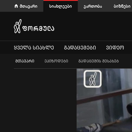
მთავარი
სიახლეები
გართობა
ბიზნესი
ᲧᲕᲔᲚᲐ ᲡᲘᲐᲮᲚᲔ
ᲒᲐᲓᲐᲪᲔᲛᲔᲑᲘ
ᲕᲘᲓᲔᲝ
ᲛᲗᲐᲕᲐᲠᲘ
ეპიზოდები
გადაცემის შესახებ