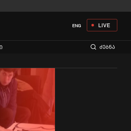
LIVE
ENG
ძებნა
Ი