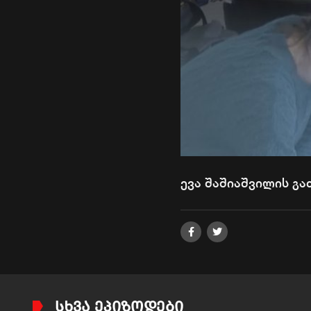
ევა შაშიაშვილის გ
ᲡᲮᲕᲐ ᲔᲞᲘᲖᲝᲓᲔᲑᲘ