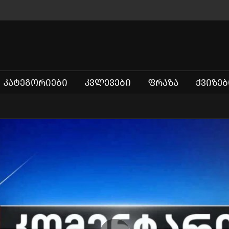
ᲙᲐᲢᲔᲒᲝᲠᲘᲔᲑᲘ
ᲙᲕᲚᲔᲕᲔᲑᲘ
ᲤᲠᲐᲖᲐ
ᲥᲕᲘᲖᲔᲑ