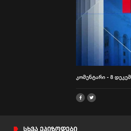
კომენტარი - 8 დეკემ
ᲡᲮᲕᲐ ᲔᲞᲘᲖᲝᲓᲔᲑᲘ