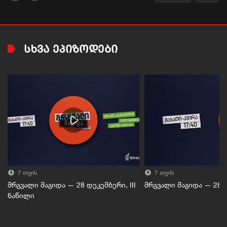
ᲡᲮᲕᲐ ᲔᲞᲘᲖᲝᲓᲔᲑᲘ
7 თვის
7 თვის
მრგვალი მაგიდა — 28 დეკემბერი, III
მრგვალი მაგიდა — 28 დ
ნაწილი