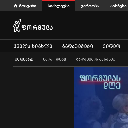
მთავარი
სიახლეები
გართობა
ბიზნესი
ᲧᲕᲔᲚᲐ ᲡᲘᲐᲮᲚᲔ
ᲒᲐᲓᲐᲪᲔᲛᲔᲑᲘ
ᲕᲘᲓᲔᲝ
ᲛᲗᲐᲕᲐᲠᲘ
ეპიზოდები
გადაცემის შესახებ