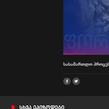
სასამართლო პროცეს
ᲡᲮᲕᲐ ᲔᲞᲘᲖᲝᲓᲔᲑᲘ