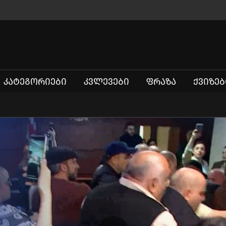
ᲙᲐᲢᲔᲒᲝᲠᲘᲔᲑᲘ
ᲙᲕᲚᲔᲕᲔᲑᲘ
ᲤᲠᲐᲖᲐ
ᲥᲕᲘᲖᲔᲑ