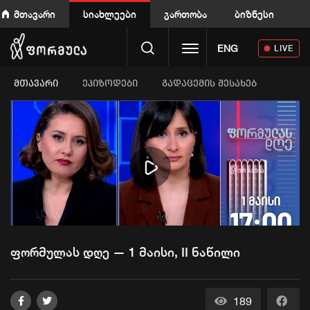
მთავარი
სიახლეები
გართობა
ბიზნესი
Toggle navigation
ENG
LIVE
ᲛᲗᲐᲕᲐᲠᲘ
ეპიზოდები
გადაცემის შესახებ
Play
Video
ფორმულას დღე — 1 მაისი, II ნაწილი
189