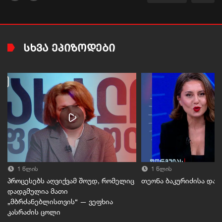
ᲡᲮᲕᲐ ᲔᲞᲘᲖᲝᲓᲔᲑᲘ
1 წლის
1 წლის
პროცესებს აღვიქვამ შოუდ, რომელიც
თეონა ბაკურიძისა და 
დადგმულია მათი
„მბრძანებლისთვის“ — ვეფხია
კასრაძის ცოლი