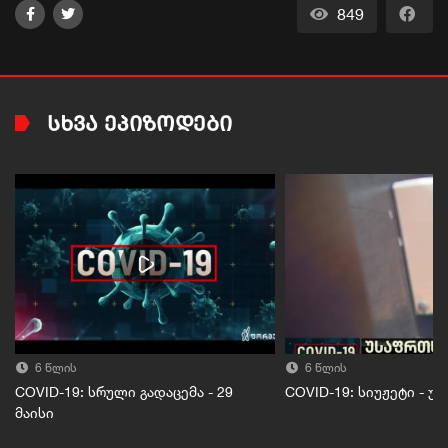
849
ᲡᲮᲕᲐ ᲔᲞᲘᲖᲝᲓᲔᲑᲘ
6 წლის
6 წლის
COVID-19: სრული გადაცემა - 29
COVID-19: სიუჟეტი - 
მაისი