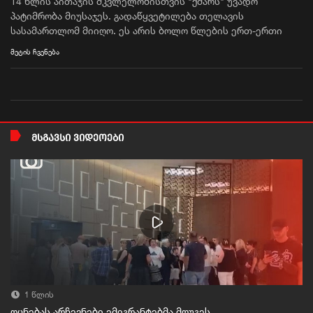
14 წლის აითაჯის მკვლელობისთვის "ქმარს" უვადო
პატიმრობა მიუსაჯეს. გადაწყვეტილება თელავის
სასამართლომ მიიღო. ეს არის ბოლო წლების ერთ-ერთი
ყველაზე რეზონანსული დანაშაული, რომელიც
მეტის ჩვენება
გამორჩეულია სისასტიკით. გოგონა იძულებით ქორწინებაში
იმყოფებოდა, შემდეგ კი მკვლელობის ბრალდებით მისი
ე.წ. ქმარი - ასიმ სადიკოვი დააკავეს. აითაჯის ისტორიას
კიდევ უფრო ამძიმებს გოგონას დედისა და ბიძის როლი,
რომლებიც ასევე დაკავებულები არიან.
ᲛᲡᲒᲐᲕᲡᲘ ᲕᲘᲓᲔᲝᲔᲑᲘ
1 წლის
ოცნებას არჩევნები ემიგრანტებმა მოუგეს