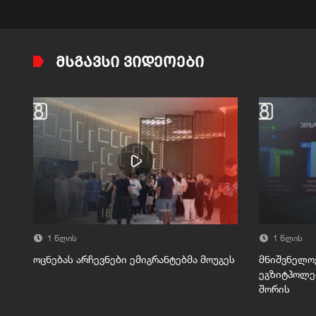
ᲛᲡᲒᲐᲕᲡᲘ ᲕᲘᲓᲔᲝᲔᲑᲘ
1 წლის
1 წლის
ოცნებას არჩევნები ემიგრანტებმა მოუგეს
მნიშვნელო
ეგზიტპოლებ
შორის