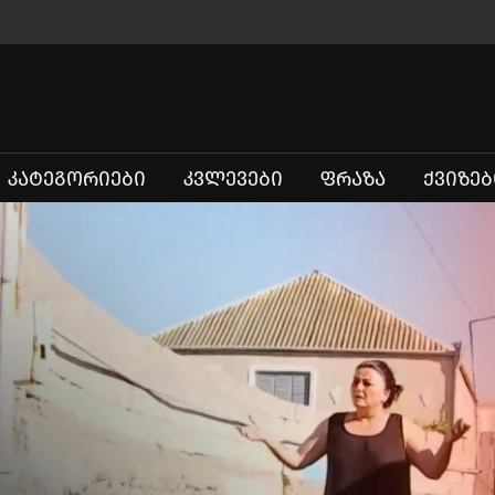
ᲙᲐᲢᲔᲒᲝᲠᲘᲔᲑᲘ
ᲙᲕᲚᲔᲕᲔᲑᲘ
ᲤᲠᲐᲖᲐ
ᲥᲕᲘᲖᲔᲑ