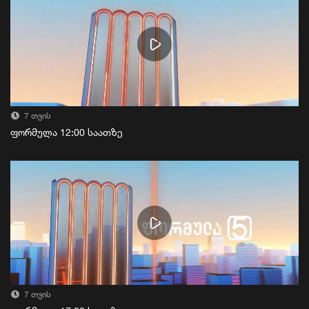
7 თვის
ფორმულა 12:00 საათზე
7 თვის