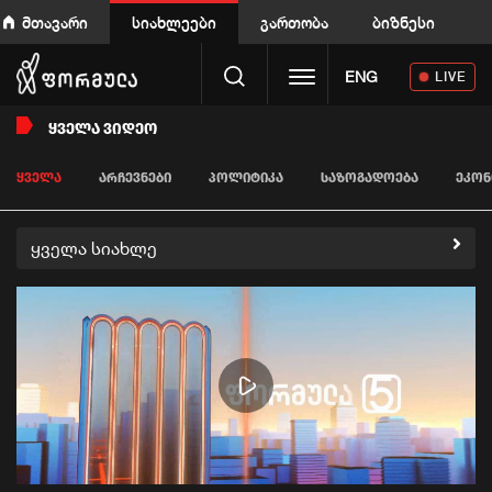
მთავარი
სიახლეები
გართობა
ბიზნესი
Toggle navigation
ENG
LIVE
ᲧᲕᲔᲚᲐ ᲕᲘᲓᲔᲝ
ᲧᲕᲔᲚᲐ
ᲐᲠᲩᲔᲕᲜᲔᲑᲘ
ᲞᲝᲚᲘᲢᲘᲙᲐ
ᲡᲐᲖᲝᲒᲐᲓᲝᲔᲑᲐ
ᲔᲙᲝᲜ
ყველა სიახლე