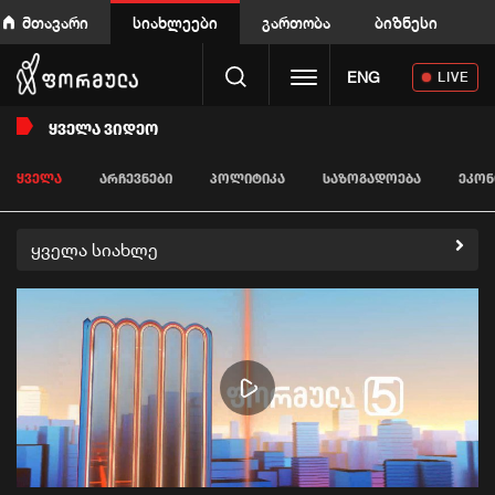
მთავარი
სიახლეები
გართობა
ბიზნესი
Toggle navigation
ENG
LIVE
ᲧᲕᲔᲚᲐ ᲕᲘᲓᲔᲝ
ᲧᲕᲔᲚᲐ
ᲐᲠᲩᲔᲕᲜᲔᲑᲘ
ᲞᲝᲚᲘᲢᲘᲙᲐ
ᲡᲐᲖᲝᲒᲐᲓᲝᲔᲑᲐ
ᲔᲙᲝᲜ
ყველა სიახლე