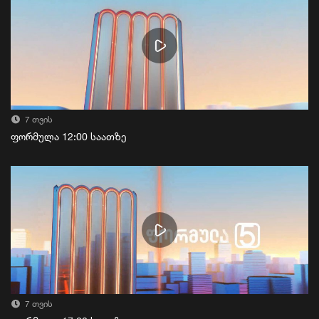
7 თვის
ფორმულა 12:00 საათზე
7 თვის