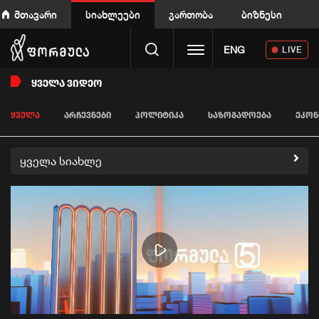
მთავარი
სიახლეები
გართობა
ბიზნესი
Toggle navigation
ENG
LIVE
ᲧᲕᲔᲚᲐ ᲕᲘᲓᲔᲝ
ᲧᲕᲔᲚᲐ
ᲐᲠᲩᲔᲕᲜᲔᲑᲘ
ᲞᲝᲚᲘᲢᲘᲙᲐ
ᲡᲐᲖᲝᲒᲐᲓᲝᲔᲑᲐ
ᲔᲙᲝᲜ
ყველა სიახლე