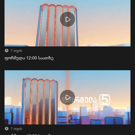
7 თვის
ფორმულა 12:00 საათზე
7 თვის