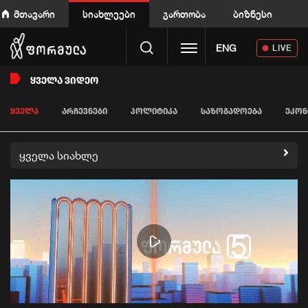
მთავარი
სიახლეები
გართობა
ბიზნესი
Toggle navigation
ENG
LIVE
ᲧᲕᲔᲚᲐ ᲕᲘᲓᲔᲝ
ᲧᲕᲔᲚᲐ
ᲐᲠᲩᲔᲕᲜᲔᲑᲘ
ᲞᲝᲚᲘᲢᲘᲙᲐ
ᲡᲐᲖᲝᲒᲐᲓᲝᲔᲑᲐ
ᲔᲙᲝᲜ
ყველა სიახლე