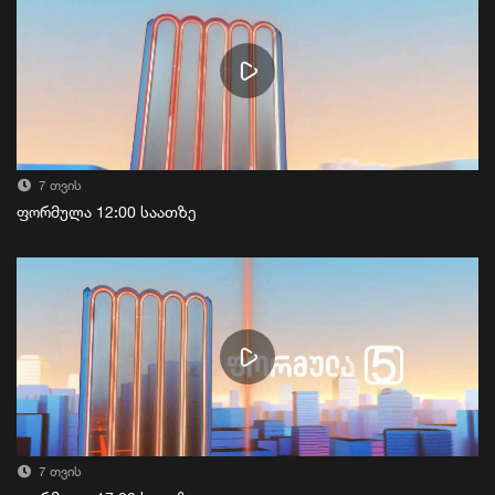
7 თვის
ფორმულა 12:00 საათზე
7 თვის