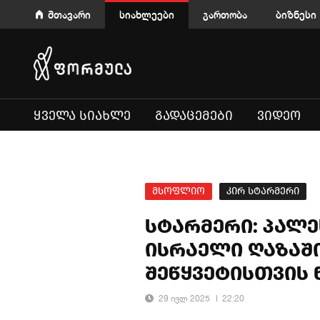
მთავარი
სიახლეები
გართობა
ბიზნესი
ᲧᲕᲔᲚᲐ ᲡᲘᲐᲮᲚᲔ
ᲒᲐᲓᲐᲪᲔᲛᲔᲑᲘ
ᲕᲘᲓᲔᲝ
მსოფლიო
კირ სტარმერი
სტარმერი: პალე
ისრაელი ღაზაშ
შეწყვეტისთვის 
29 ივლ 2025
22:20