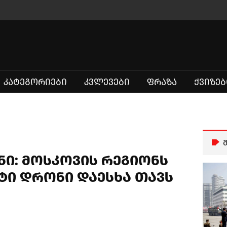
ᲙᲐᲢᲔᲒᲝᲠᲘᲔᲑᲘ
ᲙᲕᲚᲔᲕᲔᲑᲘ
ᲤᲠᲐᲖᲐ
ᲥᲕᲘᲖᲔᲑ
ნი: მოსკოვის რეგიონს
ეტი დრონი დაესხა თავს