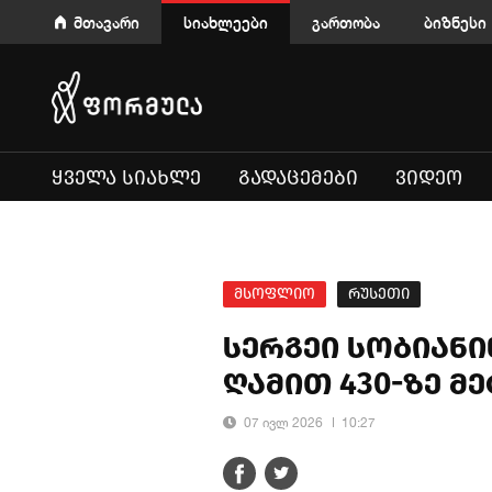
მთავარი
სიახლეები
გართობა
ბიზნესი
ᲧᲕᲔᲚᲐ ᲡᲘᲐᲮᲚᲔ
ᲒᲐᲓᲐᲪᲔᲛᲔᲑᲘ
ᲕᲘᲓᲔᲝ
მსოფლიო
რუსეთი
სერგეი სობიანი
ღამით 430-ზე მ
07 ივლ 2026
10:27