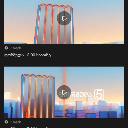
7 თვის
ფორმულა 12:00 საათზე
7 თვის