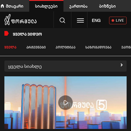
მთავარი
სიახლეები
გართობა
ბიზნესი
Toggle navigation
ENG
LIVE
ᲧᲕᲔᲚᲐ ᲕᲘᲓᲔᲝ
ᲧᲕᲔᲚᲐ
ᲐᲠᲩᲔᲕᲜᲔᲑᲘ
ᲞᲝᲚᲘᲢᲘᲙᲐ
ᲡᲐᲖᲝᲒᲐᲓᲝᲔᲑᲐ
ᲔᲙᲝᲜ
ყველა სიახლე