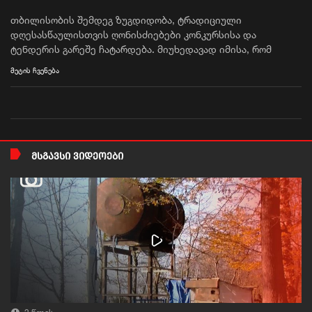
თბილისობის შემდეგ ზუგდიდობა, ტრადიციული
დღესასწაულისთვის ღონისძიებები კონკურსისა და
ტენდერის გარეშე ჩატარდება. მიუხედავად იმისა, რომ
ხელისუფლებას მოსამზადებლად ერთი წელი აქვს, საქმე
მეტის ჩვენება
მაინც პირდაპირი წესით გაფორმებულ ხელშეკრულებამდე
მიდის, რაც ოპოზიციის თქმით, კორუფციისა და ნეპოტიზმის
წყაროა.
ᲛᲡᲒᲐᲕᲡᲘ ᲕᲘᲓᲔᲝᲔᲑᲘ