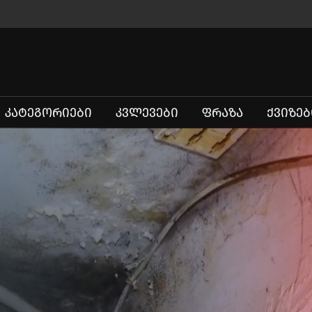
ᲙᲐᲢᲔᲒᲝᲠᲘᲔᲑᲘ
ᲙᲕᲚᲔᲕᲔᲑᲘ
ᲤᲠᲐᲖᲐ
ᲥᲕᲘᲖᲔᲑ