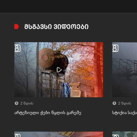
ᲛᲡᲒᲐᲕᲡᲘ ᲕᲘᲓᲔᲝᲔᲑᲘ
2 წლის
2 წლის
არტეზიული ჭები წყლის გარეშე
სტიქია სა