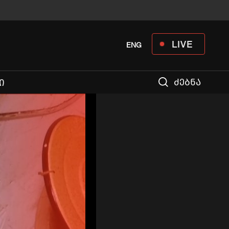
LIVE
ENG
ძებნა
Ი