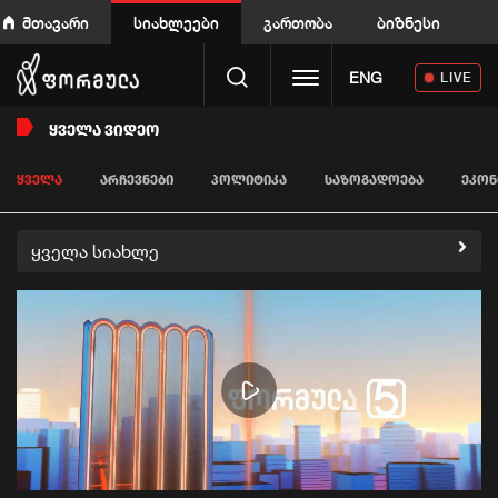
მთავარი
სიახლეები
გართობა
ბიზნესი
Toggle navigation
ENG
LIVE
ᲧᲕᲔᲚᲐ ᲕᲘᲓᲔᲝ
ᲧᲕᲔᲚᲐ
ᲐᲠᲩᲔᲕᲜᲔᲑᲘ
ᲞᲝᲚᲘᲢᲘᲙᲐ
ᲡᲐᲖᲝᲒᲐᲓᲝᲔᲑᲐ
ᲔᲙᲝᲜ
ყველა სიახლე