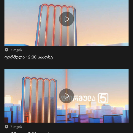
7 თვის
ფორმულა 12:00 საათზე
7 თვის