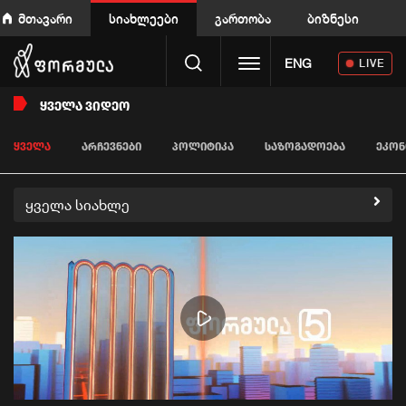
მთავარი
სიახლეები
გართობა
ბიზნესი
Toggle navigation
ENG
LIVE
ᲧᲕᲔᲚᲐ ᲕᲘᲓᲔᲝ
ᲧᲕᲔᲚᲐ
ᲐᲠᲩᲔᲕᲜᲔᲑᲘ
ᲞᲝᲚᲘᲢᲘᲙᲐ
ᲡᲐᲖᲝᲒᲐᲓᲝᲔᲑᲐ
ᲔᲙᲝᲜ
ყველა სიახლე