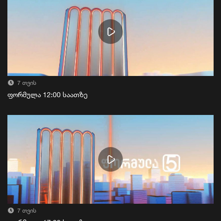
7 თვის
ფორმულა 12:00 საათზე
7 თვის