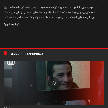
ტურიზმის ეროვნული ადმინისტრაციის ხელმძღვანელის
მძიმე შეხვედრა კერძო სექტორის წარმომადგენლებთან.
ჩინოვნიკმა პრეზენტაცია წარმოადგინა, ბიზნესისგან კი
მწვავე კრიტიკა მიიღო. მაია
ომიაძისგან
მოითხოვეს
მეტის ჩვენება
განმარტება, რატომ დუმს ადმინისტრაცია საგარეო კურსის
ცვლილებაზე, ქვეყანაში შექმნილ კრიზისზე, ადამიანის
უფლებების დარღვევაზე, მათ შორის მშვიდობიანი
დემონსტრანტების
წამებაზე
. რეჟიმის
პროპაგანდამ
ამ
შეხვედრის რეალური სურათი და მწვავე განცხადებები
დამალა.
ᲛᲡᲒᲐᲕᲡᲘ ᲕᲘᲓᲔᲝᲔᲑᲘ