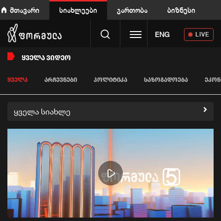
მთავარი
სიახლეები
გართობა
ბიზნესი
Toggle navigation
ENG
LIVE
ᲧᲕᲔᲚᲐ ᲕᲘᲓᲔᲝ
ᲧᲕᲔᲚᲐ
ᲐᲠᲩᲔᲕᲜᲔᲑᲘ
ᲞᲝᲚᲘᲢᲘᲙᲐ
ᲡᲐᲖᲝᲒᲐᲓᲝᲔᲑᲐ
ᲔᲙᲝᲜ
ყველა სიახლე