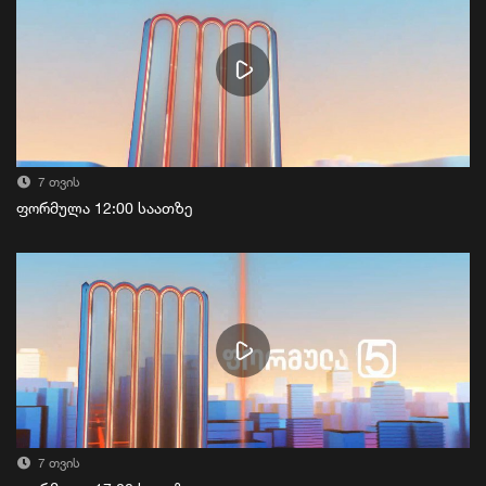
7 თვის
ფორმულა 12:00 საათზე
7 თვის