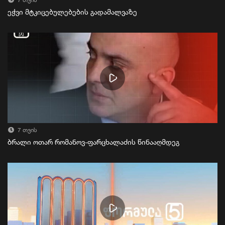
7 თვის
ეჭვი მტკიცებულებების გადამალვაზე
7 თვის
ბრალი ოთარ რომანოვ-ფარცხალაძის წინააღმდეგ