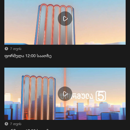
7 თვის
ფორმულა 12:00 საათზე
7 თვის