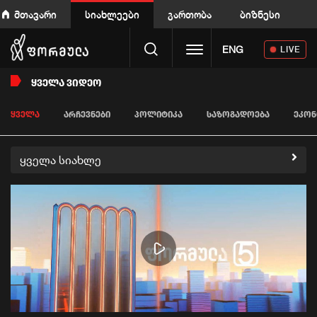
მთავარი
სიახლეები
გართობა
ბიზნესი
Toggle navigation
ENG
LIVE
ᲧᲕᲔᲚᲐ ᲕᲘᲓᲔᲝ
ᲧᲕᲔᲚᲐ
ᲐᲠᲩᲔᲕᲜᲔᲑᲘ
ᲞᲝᲚᲘᲢᲘᲙᲐ
ᲡᲐᲖᲝᲒᲐᲓᲝᲔᲑᲐ
ᲔᲙᲝᲜ
ყველა სიახლე