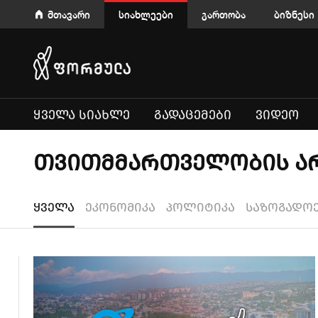
მთავარი
სიახლეები
გართობა
ბიზნესი
ᲧᲕᲔᲚᲐ ᲡᲘᲐᲮᲚᲔ
ᲒᲐᲓᲐᲪᲔᲛᲔᲑᲘ
ᲕᲘᲓᲔᲝ
თვითმმართველობის არჩე
ყველა
ეკონომიკა
პოლიტიკა
საზოგადო