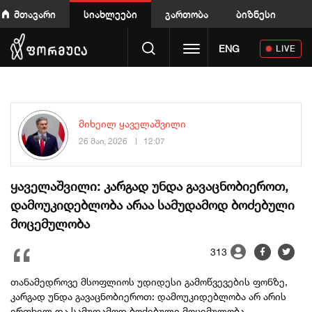
მთავარი
სიახლეები
გართობა
ბიზნესი
Toggle navigation
ENG
LIVE
მიხეილ ყაველაშვილი
26 მაი, 2026
12:07
ყაველაშვილი: კარგად უნდა გავაცნობიეროთ,
დამოუკიდებლობა არაა სამუდამოდ ბოძებული
მოცემულობა
313
თანამედროვე
მსოფლიოს
უდიდესი
გამოწვევების
ფონზე
,
კარგად
უნდა
გავაცნობიეროთ
:
დამოუკიდებლობა
არ
არის
ერთხელ
და
სამუდამოდ
ბოძებული
მოცემულობა
-