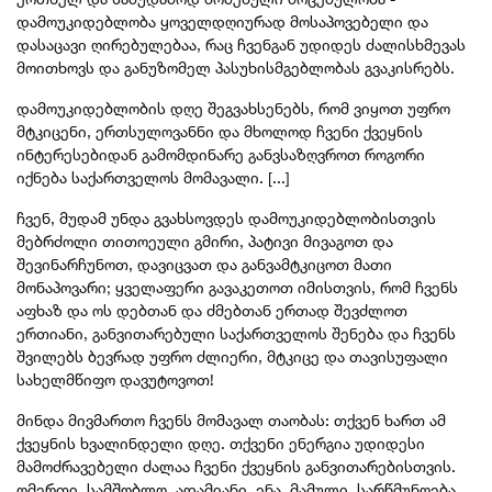
დამოუკიდებლობა
ყოველდღიურად
მოსაპოვებელი
და
დასაცავი
ღირებულებაა
,
რაც ჩვენგან უდიდეს
ძალისხმევას
მოითხოვს
და
განუზომელ
პასუხისმგებლობა
ს გვაკისრებს.
დამოუკიდებლობის
დღე შეგვახსენებს, რომ
ვიყოთ
უფრო
მტკიცენი
,
ერთსულოვანნი
და
მხოლოდ
ჩვენი
ქვეყნის
ინტერესებიდან
გამომდინარე
გა
ნვსაზღვროთ
როგორი
იქნება
საქართველოს
მომავალი. [...]
ჩვენ
,
მუდამ
უნდა
გვახსოვდეს
დამოუკიდებლობისთვის
მებრძოლი
თითოეული
გმირი
,
პატივი
მივაგოთ
და
შევინარჩუნოთ
,
დავიცვათ
და
განვამტკიცოთ
მათი
მონაპოვარი
;
ყველაფერი
გავაკეთოთ
იმისთვის
,
რომ
ჩვენს
აფხაზ
და
ოს
დებთან
და
ძმებთან
ერთად
შევძლოთ
ერთიანი
,
განვითარებული
საქართველოს
შენება
და
ჩვენს
შვილებს
ბევრად
უფრო
ძლიერი
,
მტკიცე
და
თავისუფალი
სახელმწიფო
დავუტოვოთ
!
მინდა მივმართო ჩვენს მომავალ თაობას: თქვენ ხართ ამ
ქვეყნის ხვალინდელი დღე. თქვენი ენერგია უდიდესი
მამოძრავებელი ძალაა ჩვენი ქვეყნის განვითარებისთვის.
ღმერთი, სამშობლო, ადამიანი, ენა, მამული, სარწმუნოება,