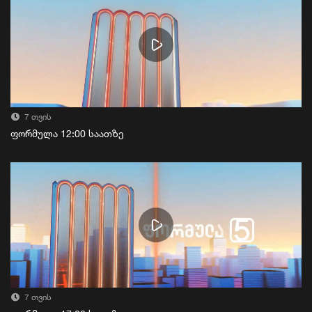
7 თვის
ფორმულა 12:00 საათზე
7 თვის