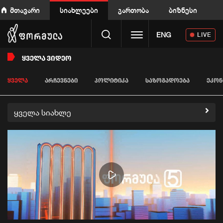
მთავარი
სიახლეები
გართობა
ბიზნესი
Toggle navigation
ENG
LIVE
ᲧᲕᲔᲚᲐ ᲕᲘᲓᲔᲝ
ᲧᲕᲔᲚᲐ
ᲐᲠᲩᲔᲕᲜᲔᲑᲘ
ᲞᲝᲚᲘᲢᲘᲙᲐ
ᲡᲐᲖᲝᲒᲐᲓᲝᲔᲑᲐ
ᲔᲙᲝᲜ
ყველა სიახლე