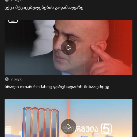
7 თვის
ეჭვი მტკიცებულებების გადამალვაზე
7 თვის
ბრალი ოთარ რომანოვ-ფარცხალაძის წინააღმდეგ