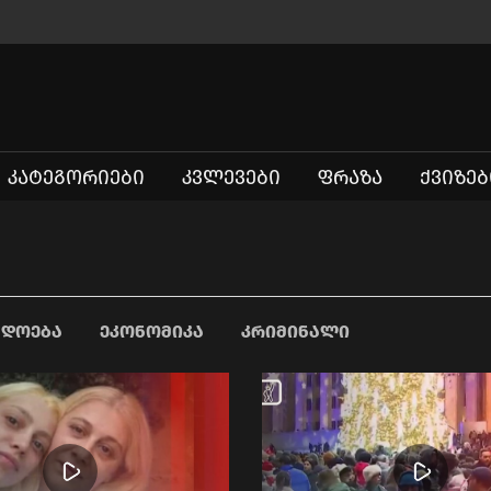
ᲙᲐᲢᲔᲒᲝᲠᲘᲔᲑᲘ
ᲙᲕᲚᲔᲕᲔᲑᲘ
ᲤᲠᲐᲖᲐ
ᲥᲕᲘᲖᲔᲑ
ᲐᲓᲝᲔᲑᲐ
ᲔᲙᲝᲜᲝᲛᲘᲙᲐ
ᲙᲠᲘᲛᲘᲜᲐᲚᲘ