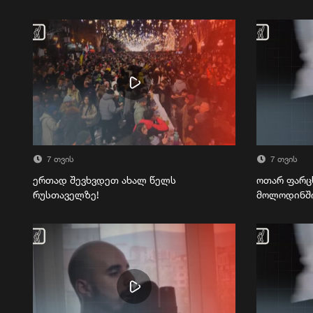
7 თვის
7 თვის
ერთად შევხვდეთ ახალ წელს
ოთარ ფარც
რუსთაველზე!
მოლოდინშ