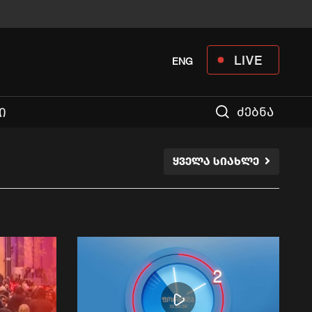
LIVE
ENG
ძებნა
Ი
ᲧᲕᲔᲚᲐ ᲡᲘᲐᲮᲚᲔ