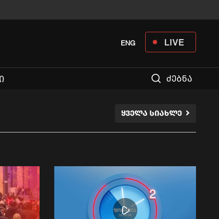
LIVE
ENG
ძებნა
Ი
ᲧᲕᲔᲚᲐ ᲡᲘᲐᲮᲚᲔ