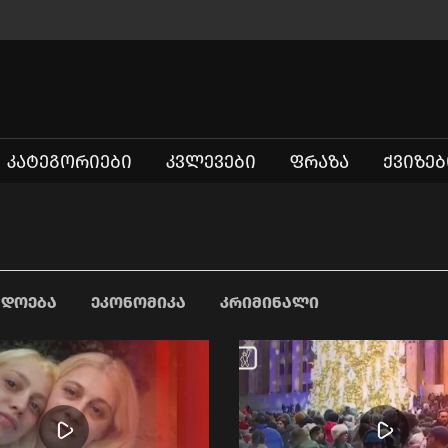
ᲙᲐᲢᲔᲒᲝᲠᲘᲔᲑᲘ
ᲙᲕᲚᲔᲕᲔᲑᲘ
ᲤᲠᲐᲖᲐ
ᲥᲕᲘᲖᲔᲑ
ᲐᲓᲝᲔᲑᲐ
ᲔᲙᲝᲜᲝᲛᲘᲙᲐ
ᲙᲠᲘᲛᲘᲜᲐᲚᲘ