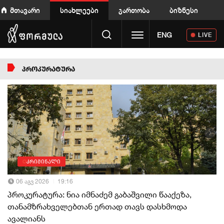
მთავარი
სიახლეები
გართობა
ბიზნესი
Toggle navigation
ENG
LIVE
ᲞᲠᲝᲙᲣᲠᲐᲢᲣᲠᲐ
კრიმინალი
06 აგვ 2026
19:16
პროკურატურა: ნია იმნაძემ გაბაშვილი წააქეზა,
თანამზრახველებთან ერთად თავს დასხმოდა
ავალიანს