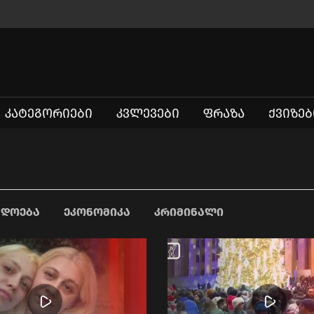
ᲙᲐᲢᲔᲒᲝᲠᲘᲔᲑᲘ
ᲙᲕᲚᲔᲕᲔᲑᲘ
ᲤᲠᲐᲖᲐ
ᲥᲕᲘᲖᲔᲑ
ᲐᲓᲝᲔᲑᲐ
ᲔᲙᲝᲜᲝᲛᲘᲙᲐ
ᲙᲠᲘᲛᲘᲜᲐᲚᲘ