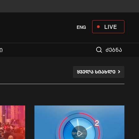
LIVE
ENG
ძებნა
Ი
ᲧᲕᲔᲚᲐ ᲡᲘᲐᲮᲚᲔ