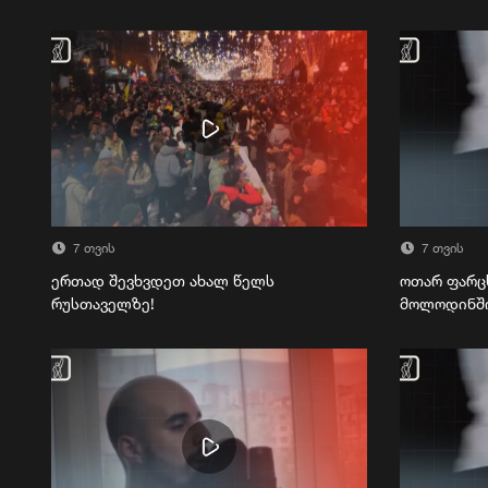
7 თვის
7 თვის
ერთად შევხვდეთ ახალ წელს
ოთარ ფარც
რუსთაველზე!
მოლოდინშ