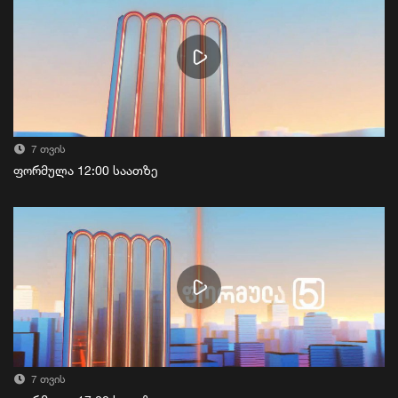
7 თვის
ფორმულა 12:00 საათზე
7 თვის