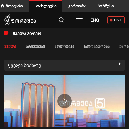
მთავარი
სიახლეები
გართობა
ბიზნესი
Toggle navigation
ENG
LIVE
ᲧᲕᲔᲚᲐ ᲕᲘᲓᲔᲝ
ᲧᲕᲔᲚᲐ
ᲐᲠᲩᲔᲕᲜᲔᲑᲘ
ᲞᲝᲚᲘᲢᲘᲙᲐ
ᲡᲐᲖᲝᲒᲐᲓᲝᲔᲑᲐ
ᲔᲙᲝᲜ
ყველა სიახლე